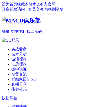
设为首页
收藏本站
术道有方官网
开启辅助访问
会员交流
切换到窄版
登录
立即注册
找回密码
实战看盘
技术分析
波浪理论
江恩理论
缠中说缠
期货交流
群组家园
Group
直播分享
指标公式
快捷导航
最新活动