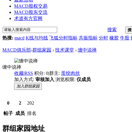
MACD股权交易
MACD股东交流
术道有方官网
搜索
搜
热搜:
macd
K线与均线
飞狐分时指标
共振指标
分时
橡胶
牛股
MACD俱乐部
›
群组家园
›
技术课堂
›
缠中说禅
缠中说禅
收藏
|
RSS
积分: 0
|
群主:
蛋绞肉丝
加入方式:
审核加入
浏览权限:
仅成员
加入群组家园
0
2
202
帖子
成员
排名
群组家园地址