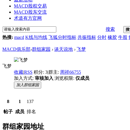
MACD股权交易
MACD股东交流
术道有方官网
搜索
搜
热搜:
macd
K线与均线
飞狐分时指标
共振指标
分时
橡胶
牛股
MACD俱乐部
›
群组家园
›
谈天说地
›
飞梦
飞梦
收藏
|
RSS
积分: 3
|
群主:
周祥66755
加入方式:
审核加入
浏览权限:
仅成员
加入群组家园
8
1
137
帖子
成员
排名
群组家园地址