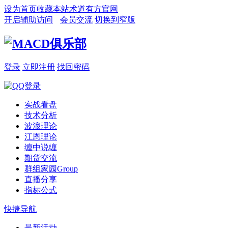
设为首页
收藏本站
术道有方官网
开启辅助访问
会员交流
切换到窄版
登录
立即注册
找回密码
实战看盘
技术分析
波浪理论
江恩理论
缠中说缠
期货交流
群组家园
Group
直播分享
指标公式
快捷导航
最新活动