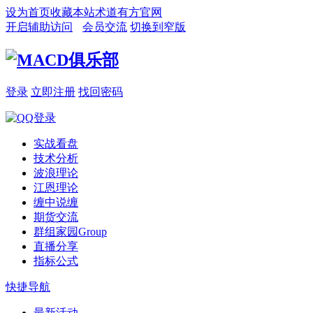
设为首页
收藏本站
术道有方官网
开启辅助访问
会员交流
切换到窄版
登录
立即注册
找回密码
实战看盘
技术分析
波浪理论
江恩理论
缠中说缠
期货交流
群组家园
Group
直播分享
指标公式
快捷导航
最新活动