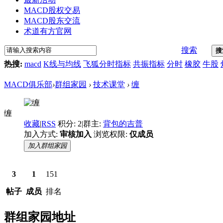
MACD股权交易
MACD股东交流
术道有方官网
搜索
搜
热搜:
macd
K线与均线
飞狐分时指标
共振指标
分时
橡胶
牛股
MACD俱乐部
›
群组家园
›
技术课堂
›
缠
缠
收藏
|
RSS
积分: 2
|
群主:
背包的吉普
加入方式:
审核加入
浏览权限:
仅成员
加入群组家园
3
1
151
帖子
成员
排名
群组家园地址