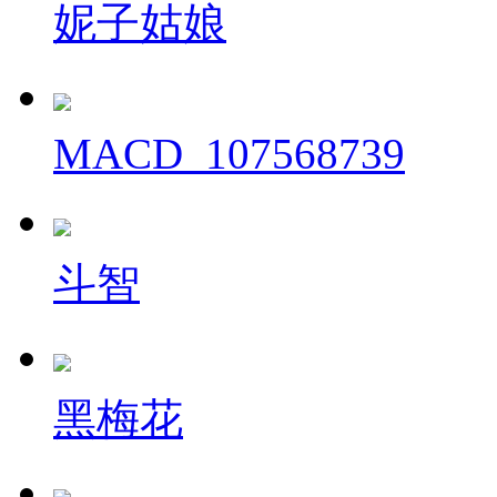
妮子姑娘
MACD_107568739
斗智
黑梅花