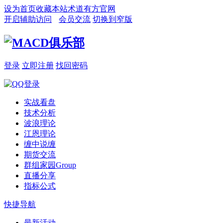
设为首页
收藏本站
术道有方官网
开启辅助访问
会员交流
切换到窄版
登录
立即注册
找回密码
实战看盘
技术分析
波浪理论
江恩理论
缠中说缠
期货交流
群组家园
Group
直播分享
指标公式
快捷导航
最新活动