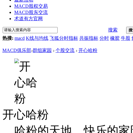
MACD股权交易
MACD股东交流
术道有方官网
搜索
搜
热搜:
macd
K线与均线
飞狐分时指标
共振指标
分时
橡胶
牛股
MACD俱乐部
›
群组家园
›
个股交流
›
开心哈粉
开心哈粉
哈粉的天地，快乐的家