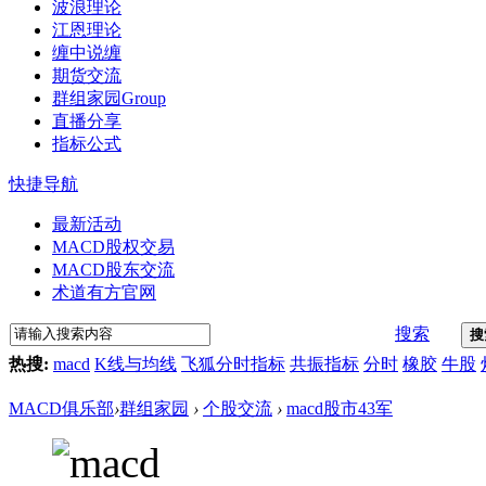
波浪理论
江恩理论
缠中说缠
期货交流
群组家园
Group
直播分享
指标公式
快捷导航
最新活动
MACD股权交易
MACD股东交流
术道有方官网
搜索
搜
热搜:
macd
K线与均线
飞狐分时指标
共振指标
分时
橡胶
牛股
MACD俱乐部
›
群组家园
›
个股交流
›
macd股市43军