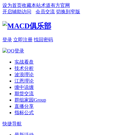
设为首页
收藏本站
术道有方官网
开启辅助访问
会员交流
切换到窄版
登录
立即注册
找回密码
实战看盘
技术分析
波浪理论
江恩理论
缠中说缠
期货交流
群组家园
Group
直播分享
指标公式
快捷导航
最新活动