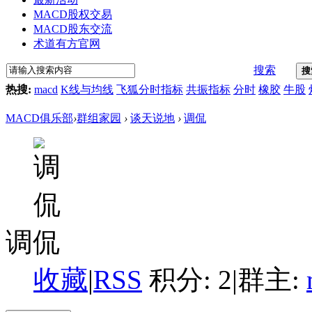
MACD股权交易
MACD股东交流
术道有方官网
搜索
搜
热搜:
macd
K线与均线
飞狐分时指标
共振指标
分时
橡胶
牛股
MACD俱乐部
›
群组家园
›
谈天说地
›
调侃
调侃
收藏
|
RSS
积分: 2
|
群主: