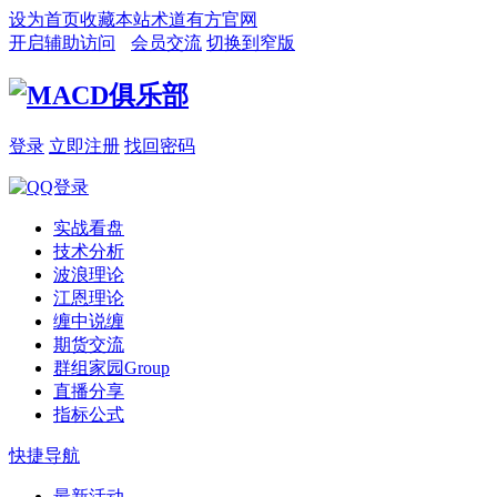
设为首页
收藏本站
术道有方官网
开启辅助访问
会员交流
切换到窄版
登录
立即注册
找回密码
实战看盘
技术分析
波浪理论
江恩理论
缠中说缠
期货交流
群组家园
Group
直播分享
指标公式
快捷导航
最新活动