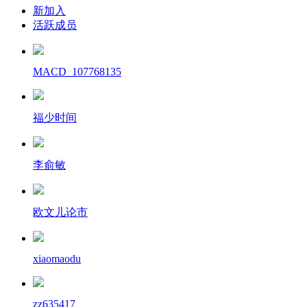
新加入
活跃成员
MACD_107768135
福少时间
李俞敏
欧文儿论市
xiaomaodu
zz635417