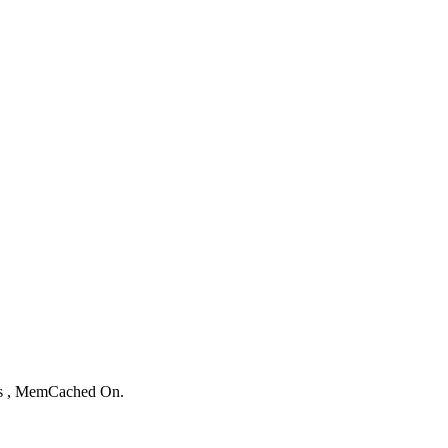
。
ies , MemCached On.