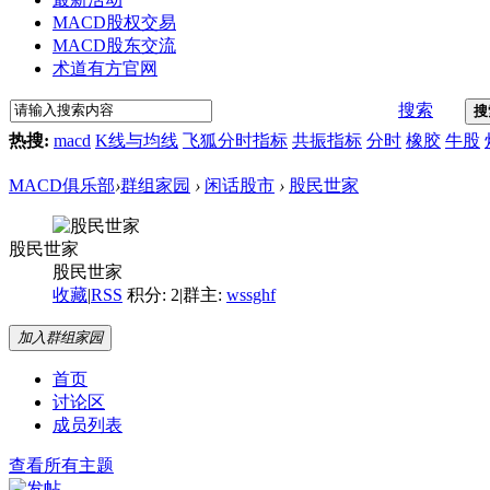
MACD股权交易
MACD股东交流
术道有方官网
搜索
搜
热搜:
macd
K线与均线
飞狐分时指标
共振指标
分时
橡胶
牛股
MACD俱乐部
›
群组家园
›
闲话股市
›
股民世家
股民世家
股民世家
收藏
|
RSS
积分: 2
|
群主:
wssghf
加入群组家园
首页
讨论区
成员列表
查看所有主题