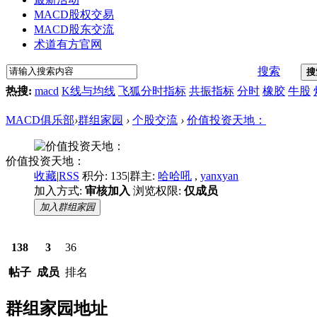
MACD股权交易
MACD股东交流
术道有方官网
搜索
搜
热搜:
macd
K线与均线
飞狐分时指标
共振指标
分时
橡胶
牛股
MACD俱乐部
›
群组家园
›
个股交流
›
价值投资天地：
价值投资天地：
收藏
|
RSS
积分: 135
|
群主:
哈哈吼
,
yanxyan
加入方式:
审核加入
浏览权限:
仅成员
加入群组家园
138
3
36
帖子
成员
排名
群组家园地址