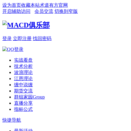
设为首页
收藏本站
术道有方官网
开启辅助访问
会员交流
切换到窄版
登录
立即注册
找回密码
实战看盘
技术分析
波浪理论
江恩理论
缠中说缠
期货交流
群组家园
Group
直播分享
指标公式
快捷导航
最新活动