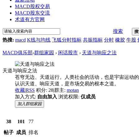
MACD股权交易
MACD股东交流
术道有方官网
搜索
搜
热搜:
macd
K线与均线
飞狐分时指标
共振指标
分时
橡胶
牛股
MACD俱乐部
›
群组家园
›
闲话股市
›
天道与响应之法
天道与响应之法
苍穹无边、天道运行。人类社会的活动，也是宇宙运动的
认识天道、响应天道，是市场交易的根本之道。
收藏
|
RSS
积分: 28
|
群主:
motan
加入方式:
自由加入
浏览权限:
仅成员
加入群组家园
38
101
77
帖子
成员
排名