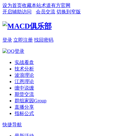
设为首页
收藏本站
术道有方官网
开启辅助访问
会员交流
切换到窄版
登录
立即注册
找回密码
实战看盘
技术分析
波浪理论
江恩理论
缠中说缠
期货交流
群组家园
Group
直播分享
指标公式
快捷导航
最新活动