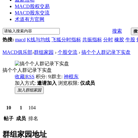
MACD股权交易
MACD股东交流
术道有方官网
搜索
搜
热搜:
macd
K线与均线
飞狐分时指标
共振指标
分时
橡胶
牛股
MACD俱乐部
›
群组家园
›
个股交流
›
搞个个人群记录下实盘
搞个个人群记录下实盘
收藏
|
RSS
积分: 9
|
群主:
神棍东
加入方式:
邀请加入
浏览权限:
仅成员
加入群组家园
10
1
104
帖子
成员
排名
群组家园地址