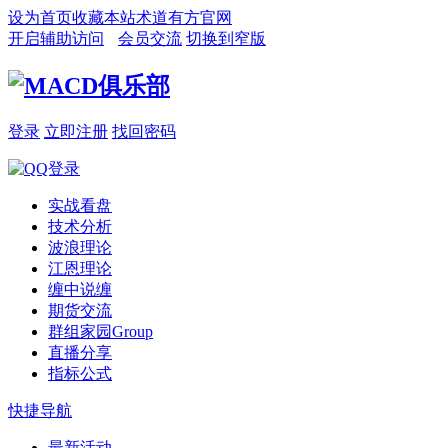
设为首页
收藏本站
术道有方官网
开启辅助访问
会员交流
切换到窄版
登录
立即注册
找回密码
实战看盘
技术分析
波浪理论
江恩理论
缠中说缠
期货交流
群组家园
Group
直播分享
指标公式
快捷导航
最新活动