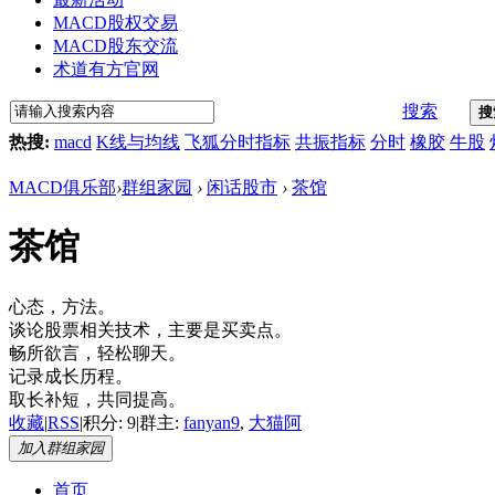
MACD股权交易
MACD股东交流
术道有方官网
搜索
搜
热搜:
macd
K线与均线
飞狐分时指标
共振指标
分时
橡胶
牛股
MACD俱乐部
›
群组家园
›
闲话股市
›
茶馆
茶馆
心态，方法。
谈论股票相关技术，主要是买卖点。
畅所欲言，轻松聊天。
记录成长历程。
取长补短，共同提高。
收藏
|
RSS
|
积分: 9
|
群主:
fanyan9
,
大猫阿
加入群组家园
首页