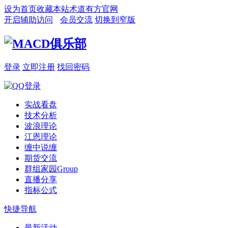
设为首页
收藏本站
术道有方官网
开启辅助访问
会员交流
切换到窄版
登录
立即注册
找回密码
实战看盘
技术分析
波浪理论
江恩理论
缠中说缠
期货交流
群组家园
Group
直播分享
指标公式
快捷导航
最新活动