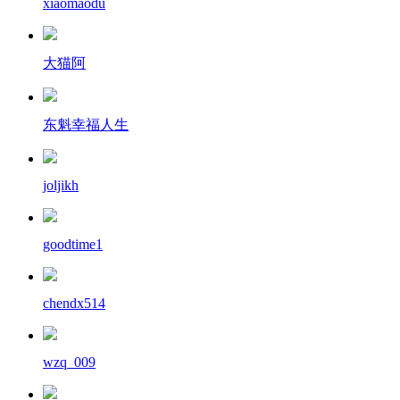
xiaomaodu
大猫阿
东魁幸福人生
joljikh
goodtime1
chendx514
wzq_009