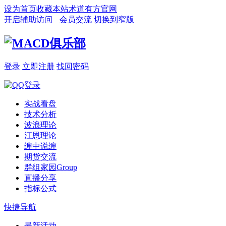
设为首页
收藏本站
术道有方官网
开启辅助访问
会员交流
切换到窄版
登录
立即注册
找回密码
实战看盘
技术分析
波浪理论
江恩理论
缠中说缠
期货交流
群组家园
Group
直播分享
指标公式
快捷导航
最新活动