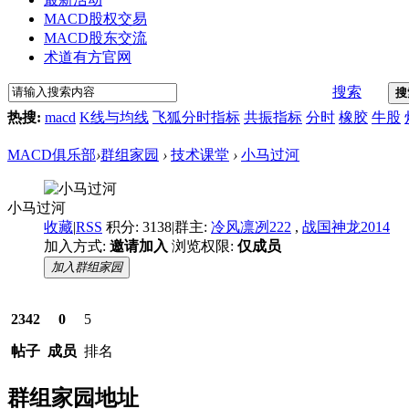
MACD股权交易
MACD股东交流
术道有方官网
搜索
搜
热搜:
macd
K线与均线
飞狐分时指标
共振指标
分时
橡胶
牛股
MACD俱乐部
›
群组家园
›
技术课堂
›
小马过河
小马过河
收藏
|
RSS
积分: 3138
|
群主:
冷风凛冽222
,
战国神龙2014
加入方式:
邀请加入
浏览权限:
仅成员
加入群组家园
2342
0
5
帖子
成员
排名
群组家园地址