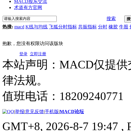
MACD股东交流
术道有方官网
搜索
搜
热搜:
macd
K线与均线
飞狐分时指标
共振指标
分时
橡胶
牛股
抱歉，您没有权限访问该版块
登录
立即注册
本站声明：MACD仅提
律法规。
值班电话：18209240771
|
举报
|
意见反馈
|
手机版
|
MACD论坛
GMT+8, 2026-8-7 19:47
, 