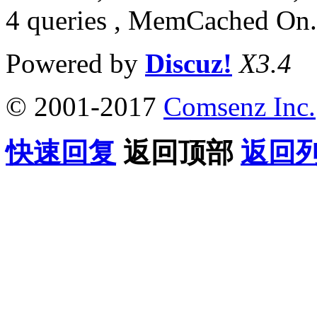
4 queries , MemCached On.
Powered by
Discuz!
X3.4
© 2001-2017
Comsenz Inc.
快速回复
返回顶部
返回