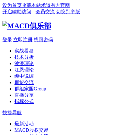
设为首页
收藏本站
术道有方官网
开启辅助访问
会员交流
切换到窄版
登录
立即注册
找回密码
实战看盘
技术分析
波浪理论
江恩理论
缠中说缠
期货交流
群组家园
Group
直播分享
指标公式
快捷导航
最新活动
MACD股权交易