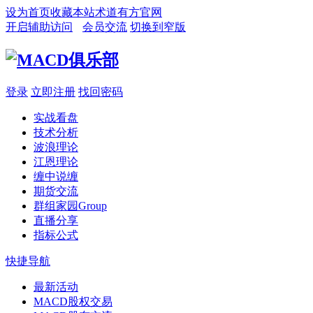
设为首页
收藏本站
术道有方官网
开启辅助访问
会员交流
切换到窄版
登录
立即注册
找回密码
实战看盘
技术分析
波浪理论
江恩理论
缠中说缠
期货交流
群组家园
Group
直播分享
指标公式
快捷导航
最新活动
MACD股权交易