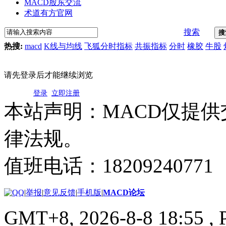
MACD股东交流
术道有方官网
搜索
搜
热搜:
macd
K线与均线
飞狐分时指标
共振指标
分时
橡胶
牛股
请先登录后才能继续浏览
登录
立即注册
本站声明：MACD仅提
律法规。
值班电话：18209240771
|
举报
|
意见反馈
|
手机版
|
MACD论坛
GMT+8, 2026-8-8 18:55
, 