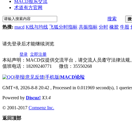
MACD股东交流
术道有方官网
搜索
搜
热搜:
macd
K线与均线
飞狐分时指标
共振指标
分时
橡胶
牛股
请先登录后才能继续浏览
登录
立即注册
本站声明：MACD仅提供交流平台，请交流人员遵守法律法规
值班电话：18209240771 微信：35550268
|
举报
|
意见反馈
|
手机版
|
MACD论坛
GMT+8, 2026-8-8 20:42
, Processed in 0.011969 second(s), 1 quer
Powered by
Discuz!
X3.4
© 2001-2017
Comsenz Inc.
返回顶部