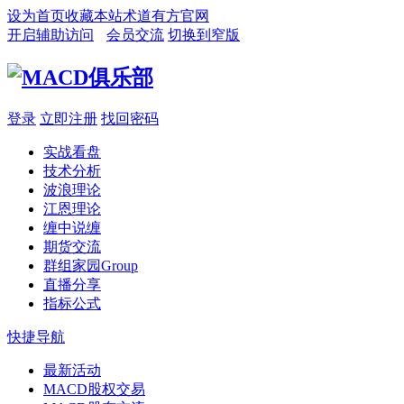
设为首页
收藏本站
术道有方官网
开启辅助访问
会员交流
切换到窄版
登录
立即注册
找回密码
实战看盘
技术分析
波浪理论
江恩理论
缠中说缠
期货交流
群组家园
Group
直播分享
指标公式
快捷导航
最新活动
MACD股权交易