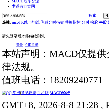
MACD股东交流
术道有方官网
搜索
搜
热搜:
macd
K线与均线
飞狐分时指标
共振指标
分时
橡胶
牛股
请先登录后才能继续浏览
登录
立即注册
本站声明：MACD仅提
律法规。
值班电话：18209240771
|
举报
|
意见反馈
|
手机版
|
MACD论坛
GMT+8, 2026-8-8 21:28
, 