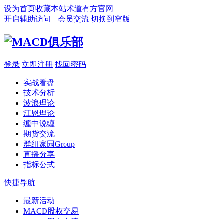
设为首页
收藏本站
术道有方官网
开启辅助访问
会员交流
切换到窄版
登录
立即注册
找回密码
实战看盘
技术分析
波浪理论
江恩理论
缠中说缠
期货交流
群组家园
Group
直播分享
指标公式
快捷导航
最新活动
MACD股权交易