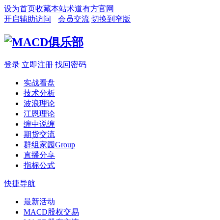
设为首页
收藏本站
术道有方官网
开启辅助访问
会员交流
切换到窄版
登录
立即注册
找回密码
实战看盘
技术分析
波浪理论
江恩理论
缠中说缠
期货交流
群组家园
Group
直播分享
指标公式
快捷导航
最新活动
MACD股权交易