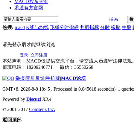
MACD股东交流
术道有方官网
搜索
搜
热搜:
macd
K线与均线
飞狐分时指标
共振指标
分时
橡胶
牛股
请先登录后才能继续浏览
登录
立即注册
本站声明：MACD仅提供交流平台，请交流人员遵守法律法规
值班电话：18209240771 微信：35550268
|
举报
|
意见反馈
|
手机版
|
MACD论坛
GMT+8, 2026-8-8 18:45
, Processed in 0.045618 second(s), 1 quer
Powered by
Discuz!
X3.4
© 2001-2017
Comsenz Inc.
返回顶部