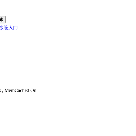
索
炒股入门
。
ies , MemCached On.