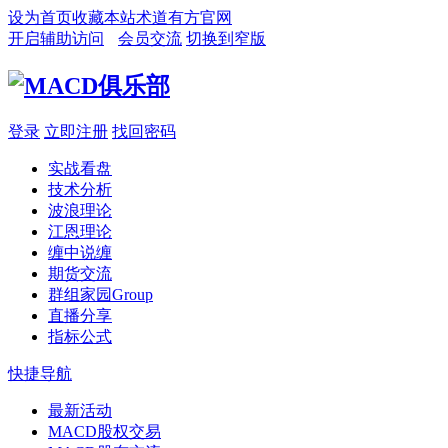
设为首页
收藏本站
术道有方官网
开启辅助访问
会员交流
切换到窄版
登录
立即注册
找回密码
实战看盘
技术分析
波浪理论
江恩理论
缠中说缠
期货交流
群组家园
Group
直播分享
指标公式
快捷导航
最新活动
MACD股权交易