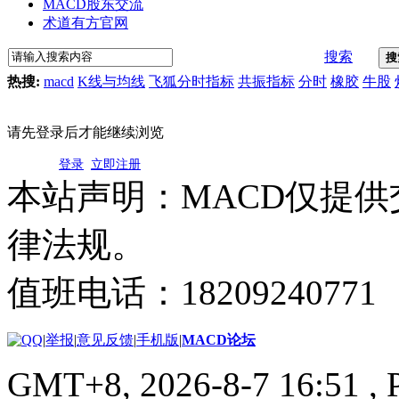
MACD股东交流
术道有方官网
搜索
搜
热搜:
macd
K线与均线
飞狐分时指标
共振指标
分时
橡胶
牛股
请先登录后才能继续浏览
登录
立即注册
本站声明：MACD仅提
律法规。
值班电话：18209240771
|
举报
|
意见反馈
|
手机版
|
MACD论坛
GMT+8, 2026-8-7 16:51
, 