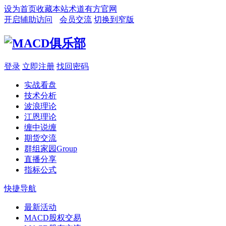
设为首页
收藏本站
术道有方官网
开启辅助访问
会员交流
切换到窄版
登录
立即注册
找回密码
实战看盘
技术分析
波浪理论
江恩理论
缠中说缠
期货交流
群组家园
Group
直播分享
指标公式
快捷导航
最新活动
MACD股权交易