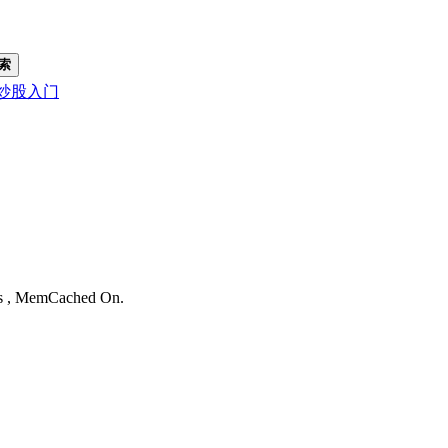
索
炒股入门
。
ies , MemCached On.