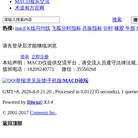
MACD股东交流
术道有方官网
搜索
搜
热搜:
macd
K线与均线
飞狐分时指标
共振指标
分时
橡胶
牛股
请先登录后才能继续浏览
登录
立即注册
本站声明：MACD仅提供交流平台，请交流人员遵守法律法规
值班电话：18209240771 微信：35550268
|
举报
|
意见反馈
|
手机版
|
MACD论坛
GMT+8, 2026-8-9 21:20
, Processed in 0.012235 second(s), 1 quer
Powered by
Discuz!
X3.4
© 2001-2017
Comsenz Inc.
返回顶部