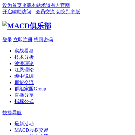
设为首页
收藏本站
术道有方官网
开启辅助访问
会员交流
切换到窄版
登录
立即注册
找回密码
实战看盘
技术分析
波浪理论
江恩理论
缠中说缠
期货交流
群组家园
Group
直播分享
指标公式
快捷导航
最新活动
MACD股权交易