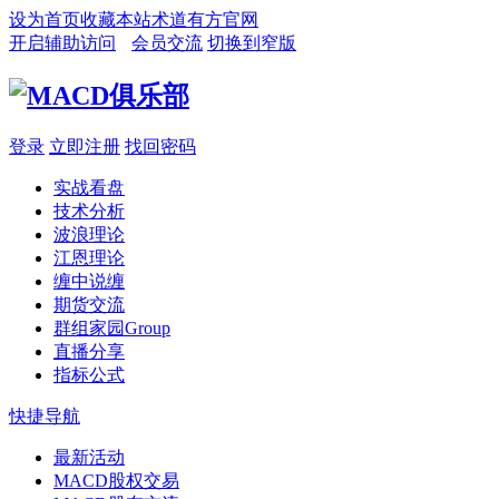
设为首页
收藏本站
术道有方官网
开启辅助访问
会员交流
切换到窄版
登录
立即注册
找回密码
实战看盘
技术分析
波浪理论
江恩理论
缠中说缠
期货交流
群组家园
Group
直播分享
指标公式
快捷导航
最新活动
MACD股权交易