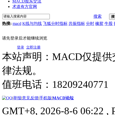
MACD股东交流
术道有方官网
搜索
搜
热搜:
macd
K线与均线
飞狐分时指标
共振指标
分时
橡胶
牛股
请先登录后才能继续浏览
登录
立即注册
本站声明：MACD仅提
律法规。
值班电话：18209240771
|
举报
|
意见反馈
|
手机版
|
MACD论坛
GMT+8, 2026-8-6 06:22
, 