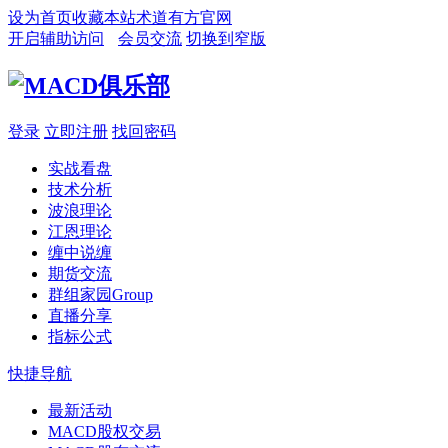
设为首页
收藏本站
术道有方官网
开启辅助访问
会员交流
切换到窄版
登录
立即注册
找回密码
实战看盘
技术分析
波浪理论
江恩理论
缠中说缠
期货交流
群组家园
Group
直播分享
指标公式
快捷导航
最新活动
MACD股权交易