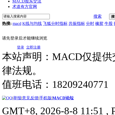
MACD股东交流
术道有方官网
搜索
搜
热搜:
macd
K线与均线
飞狐分时指标
共振指标
分时
橡胶
牛股
请先登录后才能继续浏览
登录
立即注册
本站声明：MACD仅提
律法规。
值班电话：18209240771
|
举报
|
意见反馈
|
手机版
|
MACD论坛
GMT+8, 2026-8-8 11:51
, 