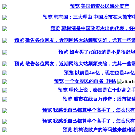
预览
美国追查公民海外资产
预览
韩志国：三大理由 中国股市在大熊巿
预览
郭树清是中国政府杰出的代表，好
预览
敬告各位网友，近期网络大站频频失陷，尤其一些
预览
如今买了st宜纸的是不是很舒
预览
敬告各位网友，近期网络大站频频失陷，尤其一些
预览
以前是4w亿，现在也是4w亿
预览
一个女股民的自省--转帖
预览
理论上说，秦国是亡于赵高之
预览
股市在线百万传奇：股市揭
预览
我感觉自己都算半个高手了，怎么只有
预览
我感觉自己都算半个高手了，怎么只有
预览
机构说散户的筹码越来越难