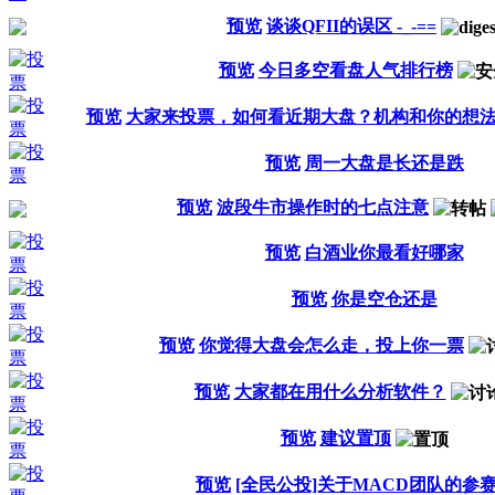
预览
谈谈QFII的误区 -_-==
预览
今日多空看盘人气排行榜
预览
大家来投票，如何看近期大盘？机构和你的想
预览
周一大盘是长还是跌
预览
波段牛市操作时的七点注意
预览
白酒业你最看好哪家
预览
你是空仓还是
预览
你觉得大盘会怎么走，投上你一票
预览
大家都在用什么分析软件？
预览
建议置顶
预览
[全民公投]关于MACD团队的参