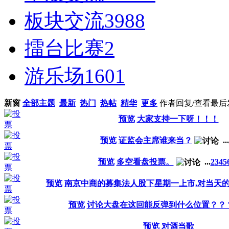
板块交流
3988
擂台比赛
2
游乐场
1601
新窗
全部主题
最新
热门
热帖
精华
更多
作者
回复/查看
最后
预览
大家支持一下呀！！！
预览
证监会主席谁来当？
...
预览
多空看盘投票。
...
2
3
4
5
预览
南京中商的募集法人股下星期一上市,对当天的
预览
讨论大盘在这回能反弹到什么位置？？
预览
对酒当歌