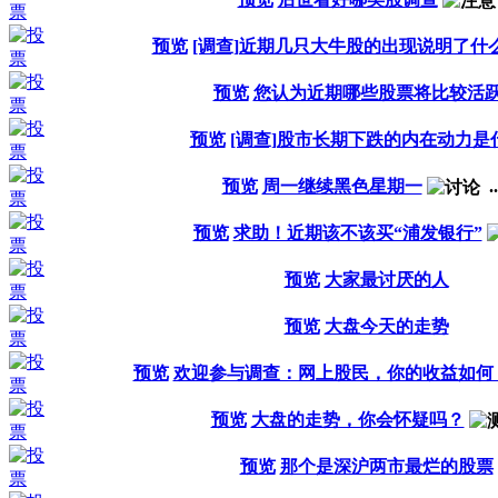
预览
[调查]近期几只大牛股的出现说明了什
预览
您认为近期哪些股票将比较活
预览
[调查]股市长期下跌的内在动力是
预览
周一继续黑色星期一
..
预览
求助！近期该不该买“浦发银行”
预览
大家最讨厌的人
预览
大盘今天的走势
预览
欢迎参与调查：网上股民，你的收益如何
预览
大盘的走势，你会怀疑吗？
预览
那个是深沪两市最烂的股票