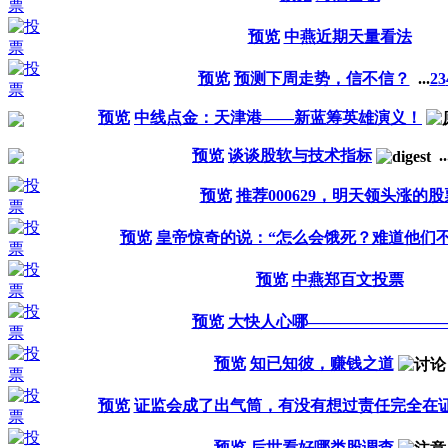
预览
中燕近期天量看法
预览
预测下周走势，信不信？
...
2
3
预览
中线点金：天津港——新蓝筹英雄演义！
预览
谈谈股软与技术指标
..
预览
推荐000629，明天领头涨的股
预览
皇帝惊奇的说：“怎么会饿死？难道他们不
预览
中燕郑百文投票
预览
大快人心哪————————
预览
知已知彼，赚钱之道
预览
证监会成了出气筒，有没有想过责任完全在证
预览
后世看好哪类股调查