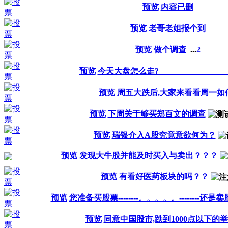
预览
内容已删
预览
老哥老姐报个到
预览
做个调查
...
2
预览
今天大盘怎么走?__________________
预览
周五大跌后,大家来看看周一如
预览
下周关于够买郑百文的调查
预览
瑞银介入A股究竟意欲何为？
预览
发现大牛股并能及时买入与卖出？？？
预览
有看好医药板块的吗？？
预览
您准备买股票--------。。。。。--------还是
预览
同意中国股市,跌到1000点以下的