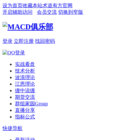
设为首页
收藏本站
术道有方官网
开启辅助访问
会员交流
切换到窄版
登录
立即注册
找回密码
实战看盘
技术分析
波浪理论
江恩理论
缠中说缠
期货交流
群组家园
Group
直播分享
指标公式
快捷导航
最新活动