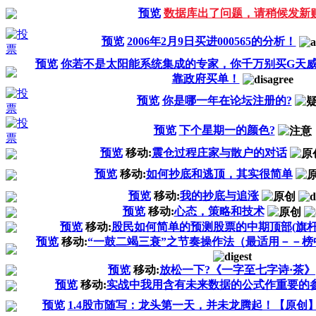
预览
数据库出了问题，请稍候发新
预览
2006年2月9日买进000565的分析！
预览
你若不是太阳能系统集成的专家，你千万别买G天
靠政府买单！
预览
你是哪一年在论坛注册的?
预览
下个星期一的颜色?
预览
移动:
震仓过程庄家与散户的对话
预览
移动:
如何抄底和逃顶，其实很简单
预览
移动:
我的抄底与追涨
预览
移动:
心态，策略和技术
预览
移动:
股民如何简单的预测股票的中期顶部(旗
预览
移动:
“一鼓二竭三衰”之节奏操作法（最适用－－榜
预览
移动:
放松一下?《一字至七字诗·茶》
预览
移动:
实战中我用含有未来数据的公式作重要的
预览
1.4股市随写：龙头第一天，并未龙腾起！【原创