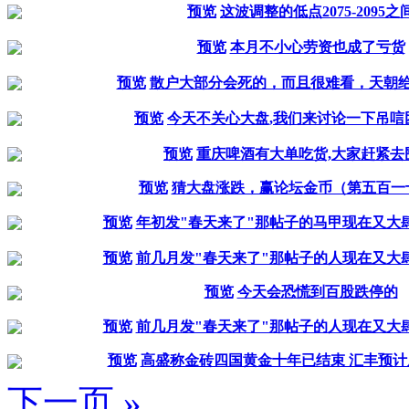
预览
这波调整的低点2075-2095之
预览
本月不小心劳资也成了亏货
预览
散户大部分会死的，而且很难看，天朝
预览
今天不关心大盘,我们来讨论一下吊唁
预览
重庆啤酒有大单吃货,大家赶紧去
预览
猜大盘涨跌，赢论坛金币（第五百一
预览
年初发"春天来了"那帖子的马甲现在又大肆
预览
前几月发"春天来了"那帖子的人现在又大肆
预览
今天会恐慌到百股跌停的
预览
前几月发"春天来了"那帖子的人现在又大肆
预览
高盛称金砖四国黄金十年已结束 汇丰预计
下一页 »