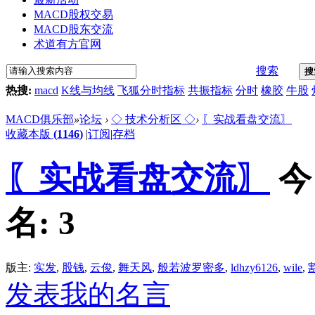
MACD股权交易
MACD股东交流
术道有方官网
搜索
搜
热搜:
macd
K线与均线
飞狐分时指标
共振指标
分时
橡胶
牛股
MACD俱乐部
»
论坛
›
◇ 技术分析区 ◇
›
〖实战看盘交流〗
收藏本版
(
1146
)
|
订阅
|
存档
〖实战看盘交流〗
今
名:
3
版主:
实发
,
股钱
,
云俊
,
舞天风
,
般若波罗密多
,
ldhzy6126
,
wile
,
发表我的名言