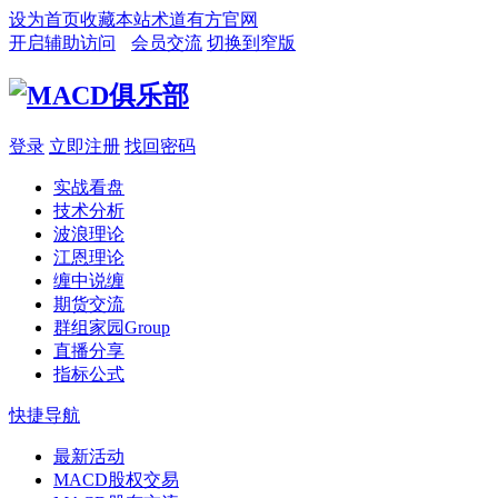
设为首页
收藏本站
术道有方官网
开启辅助访问
会员交流
切换到窄版
登录
立即注册
找回密码
实战看盘
技术分析
波浪理论
江恩理论
缠中说缠
期货交流
群组家园
Group
直播分享
指标公式
快捷导航
最新活动
MACD股权交易