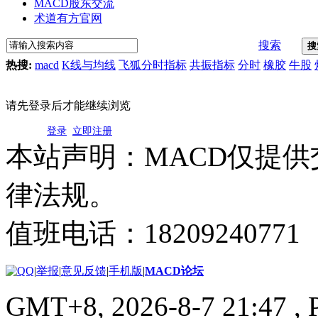
MACD股东交流
术道有方官网
搜索
搜
热搜:
macd
K线与均线
飞狐分时指标
共振指标
分时
橡胶
牛股
请先登录后才能继续浏览
登录
立即注册
本站声明：MACD仅提
律法规。
值班电话：18209240771
|
举报
|
意见反馈
|
手机版
|
MACD论坛
GMT+8, 2026-8-7 21:47
, 