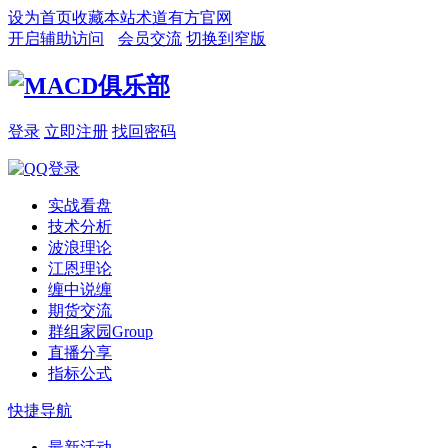
设为首页
收藏本站
术道有方官网
开启辅助访问
会员交流
切换到窄版
登录
立即注册
找回密码
实战看盘
技术分析
波浪理论
江恩理论
缠中说缠
期货交流
群组家园
Group
直播分享
指标公式
快捷导航
最新活动