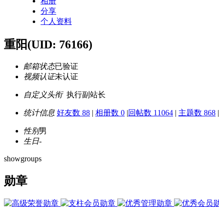
相册
分享
个人资料
重阳
(UID: 76166)
邮箱状态
已验证
视频认证
未认证
自定义头衔
执行副站长
统计信息
好友数 88
|
相册数 0
|
回帖数 11064
|
主题数 868
|
性别
男
生日
-
showgroups
勋章