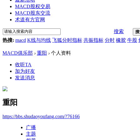
MACD股权交易
MACD股东交流
术道有方官网
搜索
搜
热搜:
macd
K线与均线
飞狐分时指标
共振指标
分时
橡胶
牛股
MACD俱乐部
›
重阳
›
个人资料
收听TA
加为好友
发送消息
重阳
https://bbs.shudaoyoufang.com/?76166
广播
主题