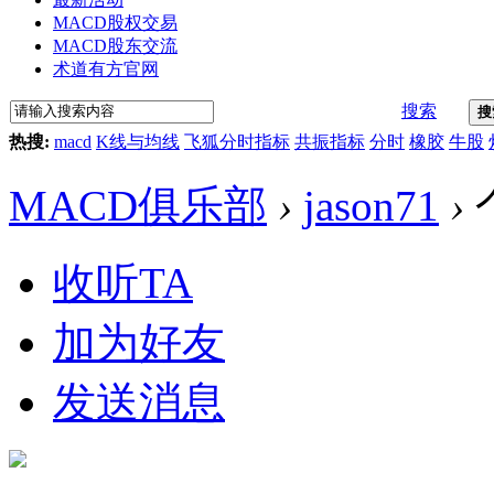
MACD股权交易
MACD股东交流
术道有方官网
搜索
搜
热搜:
macd
K线与均线
飞狐分时指标
共振指标
分时
橡胶
牛股
MACD俱乐部
›
jason71
›
收听TA
加为好友
发送消息