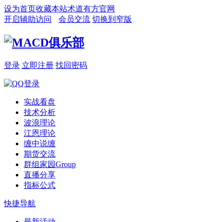
设为首页
收藏本站
术道有方官网
开启辅助访问
会员交流
切换到窄版
登录
立即注册
找回密码
实战看盘
技术分析
波浪理论
江恩理论
缠中说缠
期货交流
群组家园
Group
直播分享
指标公式
快捷导航
最新活动