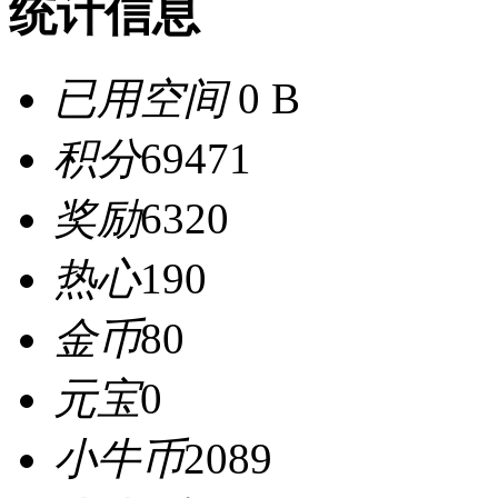
统计信息
已用空间
0 B
积分
69471
奖励
6320
热心
190
金币
80
元宝
0
小牛币
2089