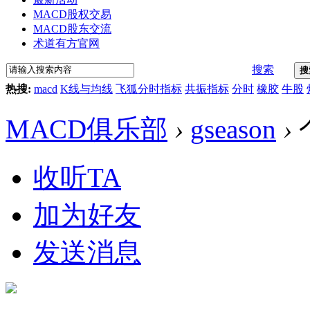
MACD股权交易
MACD股东交流
术道有方官网
搜索
搜
热搜:
macd
K线与均线
飞狐分时指标
共振指标
分时
橡胶
牛股
MACD俱乐部
›
gseason
›
收听TA
加为好友
发送消息