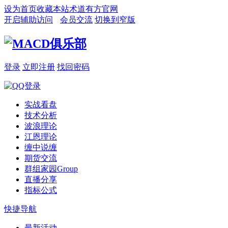
设为首页
收藏本站
术道有方官网
开启辅助访问
会员交流
切换到窄版
登录
立即注册
找回密码
实战看盘
技术分析
波浪理论
江恩理论
缠中说缠
期货交流
群组家园
Group
直播分享
指标公式
快捷导航
最新活动