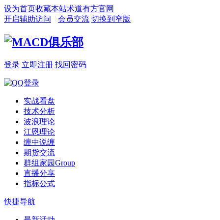
设为首页
收藏本站
术道有方官网
开启辅助访问
会员交流
切换到窄版
登录
立即注册
找回密码
实战看盘
技术分析
波浪理论
江恩理论
缠中说缠
期货交流
群组家园
Group
直播分享
指标公式
快捷导航
最新活动