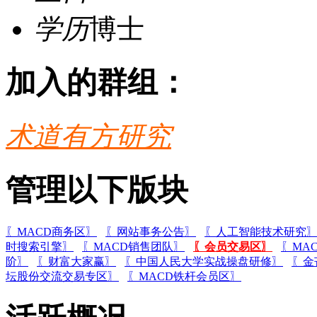
学历
博士
加入的群组：
术道有方研究
管理以下版块
〖MACD商务区〗
〖网站事务公告〗
〖人工智能技术研究
时搜索引擎〗
〖MACD销售团队〗
〖会员交易区〗
〖MA
阶〗
〖财富大家赢〗
〖中国人民大学实战操盘研修〗
〖金
坛股份交流交易专区〗
〖MACD铁杆会员区〗