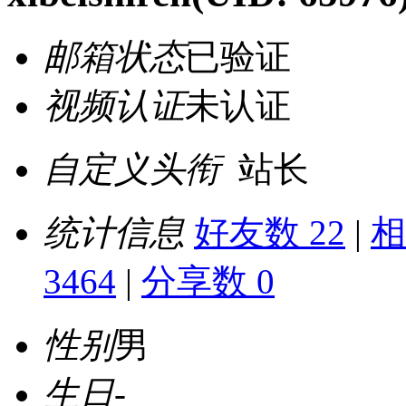
邮箱状态
已验证
视频认证
未认证
自定义头衔
站长
统计信息
好友数 22
|
相
3464
|
分享数 0
性别
男
生日
-