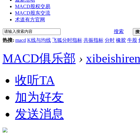
MACD股权交易
MACD股东交流
术道有方官网
搜索
搜
热搜:
macd
K线与均线
飞狐分时指标
共振指标
分时
橡胶
牛股
MACD俱乐部
›
xibeishire
收听TA
加为好友
发送消息