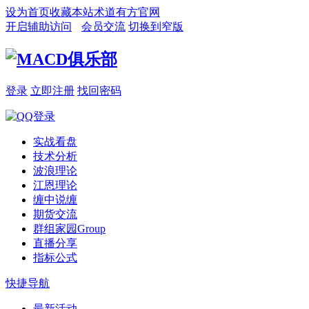
设为首页
收藏本站
术道有方官网
开启辅助访问
会员交流
切换到窄版
登录
立即注册
找回密码
实战看盘
技术分析
波浪理论
江恩理论
缠中说缠
期货交流
群组家园
Group
直播分享
指标公式
快捷导航
最新活动