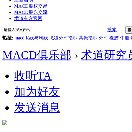
MACD股权交易
MACD股东交流
术道有方官网
搜索
搜
热搜:
macd
K线与均线
飞狐分时指标
共振指标
分时
橡胶
牛股
MACD俱乐部
›
术道研究
收听TA
加为好友
发送消息