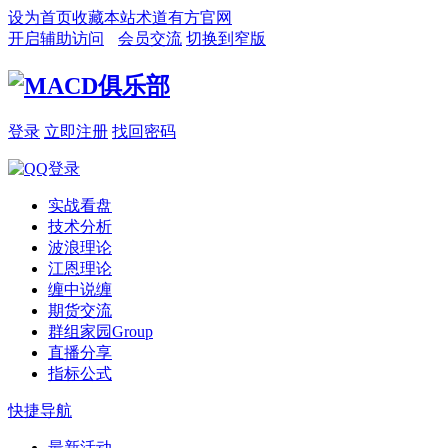
设为首页
收藏本站
术道有方官网
开启辅助访问
会员交流
切换到窄版
登录
立即注册
找回密码
实战看盘
技术分析
波浪理论
江恩理论
缠中说缠
期货交流
群组家园
Group
直播分享
指标公式
快捷导航
最新活动