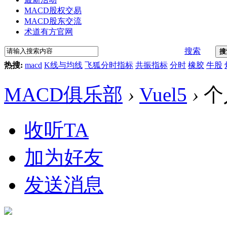
MACD股权交易
MACD股东交流
术道有方官网
搜索
搜
热搜:
macd
K线与均线
飞狐分时指标
共振指标
分时
橡胶
牛股
MACD俱乐部
›
Vuel5
›
个
收听TA
加为好友
发送消息