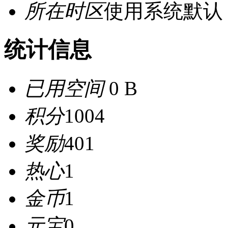
所在时区
使用系统默认
统计信息
已用空间
0 B
积分
1004
奖励
401
热心
1
金币
1
元宝
0