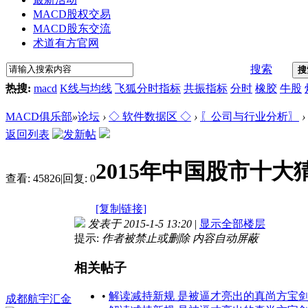
MACD股权交易
MACD股东交流
术道有方官网
搜索
搜
热搜:
macd
K线与均线
飞狐分时指标
共振指标
分时
橡胶
牛股
MACD俱乐部
»
论坛
›
◇ 软件数据区 ◇
›
〖公司与行业分析〗
›
返回列表
2015年中国股市十大
查看:
45826
|
回复:
0
[复制链接]
发表于 2015-1-5 13:20
|
显示全部楼层
提示:
作者被禁止或删除 内容自动屏蔽
相关帖子
•
解读减持新规 是被逼才亮出的真尚方宝
成都航宇汇金