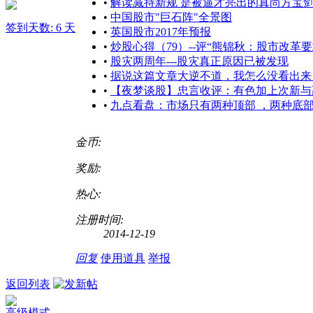
•
解读减持新规 是被逼才亮出的真尚方宝
•
中国股市"巨石阵"全景图
签到天数: 6 天
•
英国股市2017年预报
•
炒股心得（79）--评“熊锦秋：股市改革
•
股灾两周年---股灾真正原因已被发现
•
据说这篇文章大逆不道，我怎么没看出来
•
【夜梦谈股】忠言收评：有色加上次新与
•
九点看盘：市场只有两种顶部 ，两种底
金币:
奖励:
热心:
注册时间:
2014-12-19
回复
使用道具
举报
返回列表
高级模式