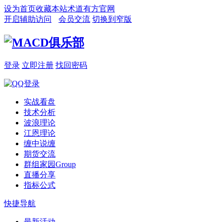
设为首页
收藏本站
术道有方官网
开启辅助访问
会员交流
切换到窄版
登录
立即注册
找回密码
实战看盘
技术分析
波浪理论
江恩理论
缠中说缠
期货交流
群组家园
Group
直播分享
指标公式
快捷导航
最新活动