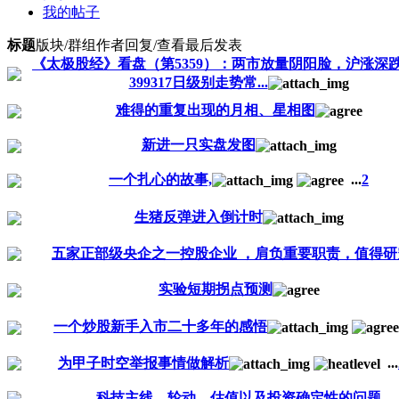
我的帖子
标题
版块/群组
作者
回复/查看
最后发表
《太极股经》看盘（第5359）：两市放量阴阳脸，沪涨深
399317日级别走势常...
难得的重复出现的月相、星相图
新进一只实盘发图
一个扎心的故事,
...
2
生猪反弹进入倒计时
五家正部级央企之一控股企业 ，肩负重要职责，值得研
实验短期拐点预测
一个炒股新手入市二十多年的感悟
为甲子时空举报事情做解析
...
科技主线、轮动、估值以及投资确定性的问题