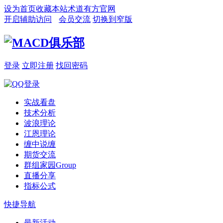
设为首页
收藏本站
术道有方官网
开启辅助访问
会员交流
切换到窄版
登录
立即注册
找回密码
实战看盘
技术分析
波浪理论
江恩理论
缠中说缠
期货交流
群组家园
Group
直播分享
指标公式
快捷导航
最新活动