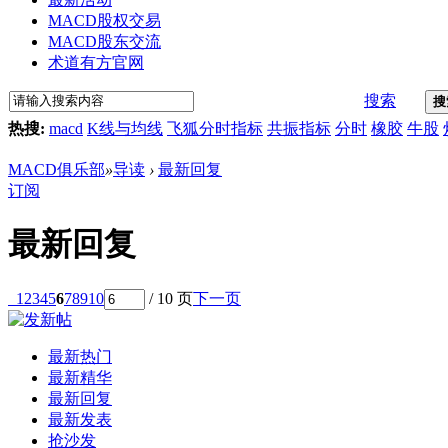
MACD股权交易
MACD股东交流
术道有方官网
搜索
搜
热搜:
macd
K线与均线
飞狐分时指标
共振指标
分时
橡胶
牛股
MACD俱乐部
»
导读
›
最新回复
订阅
最新回复
1
2
3
4
5
6
7
8
9
10
/ 10 页
下一页
最新热门
最新精华
最新回复
最新发表
抢沙发