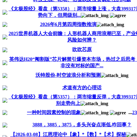
《太极股经》看盘（第5358）：两市缩量上涨，大盘39931
势向下，但周级别...
2026年6月第四周指数推演
2025世界机器人大会前瞻：人形机器人商用浪潮已至，产业
风险如何辨？
吹吹芯原
英伟达H20“阉割版”芯片解禁引爆资本市场，热过之后思考
非没有对标的国产...
沃特股份-时空波浪分析和预测
术道有方的心理话
《太极股经》看盘（第5357）：两市缩量反弹，大盘39931
别走势向上
一种时间因素控制的现象
...
2
3
3888，3885，3875，多头兴奋点渐低.咋回事？
【2026-03-08】江恩理论中【象】*【数】*【术】探秘