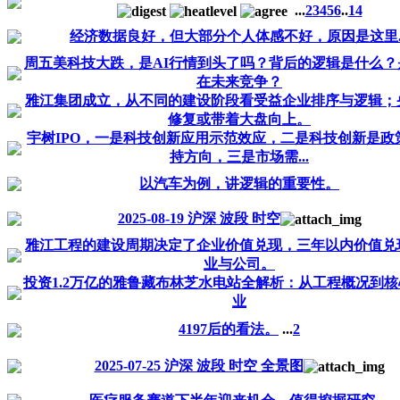
...
2
3
4
5
6
..
14
经济数据良好，但大部分个人体感不好，原因是这里..
周五美科技大跌，是AI行情到头了吗？背后的逻辑是什么？
在未来竞争？
雅江集团成立，从不同的建设阶段看受益企业排序与逻辑；
修复或带着大盘向上。
宇树IPO，一是科技创新应用示范效应，二是科技创新是政
持方向，三是市场需...
以汽车为例，讲逻辑的重要性。
2025-08-19 沪深 波段 时空
雅江工程的建设周期决定了企业价值兑现，三年以内价值兑
业与公司。
投资1.2万亿的雅鲁藏布林芝水电站全解析：从工程概况到
业
4197后的看法。
...
2
2025-07-25 沪深 波段 时空 全景图