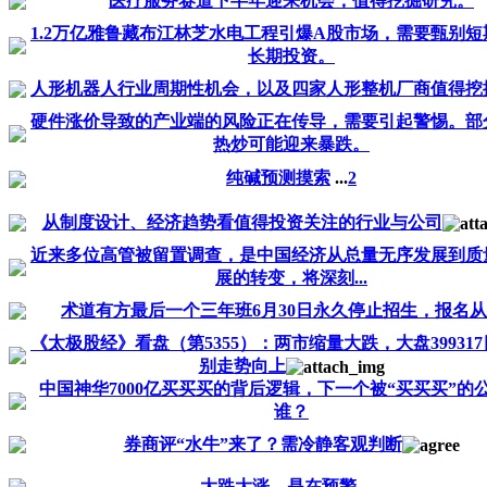
医疗服务赛道下半年迎来机会，值得挖掘研究。
1.2万亿雅鲁藏布江林芝水电工程引爆A股市场，需要甄别短
长期投资。
人形机器人行业周期性机会，以及四家人形整机厂商值得挖
硬件涨价导致的产业端的风险正在传导，需要引起警惕。部
热炒可能迎来暴跌。
纯碱预测摸索
...
2
从制度设计、经济趋势看值得投资关注的行业与公司
近来多位高管被留置调查，是中国经济从总量无序发展到质
展的转变，将深刻...
术道有方最后一个三年班6月30日永久停止招生，报名
《太极股经》看盘（第5355）：两市缩量大跌，大盘39931
别走势向上
中国神华7000亿买买买的背后逻辑，下一个被“买买买”的
谁？
券商评“水牛”来了？需冷静客观判断
大跌大涨，是在预警......