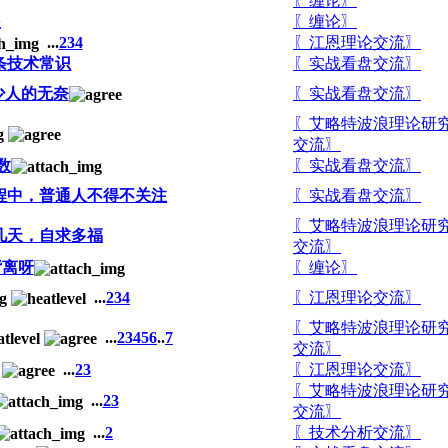
〖缠论〗
眼
〖缠论〗
...
2
3
4
〖江恩理论交流〗
条技术常识
〖实战看盘交流〗
少人的无奈
〖实战看盘交流〗
〖艾略特波浪理论研
交流〗
指数
〖实战看盘交流〗
程中，普通人不得不关注
〖实战看盘交流〗
〖艾略特波浪理论研
没几天，自求多福
交流〗
背离呀
〖缠论〗
...
2
3
4
〖江恩理论交流〗
〖艾略特波浪理论研
...
2
3
4
5
6
..
7
交流〗
...
2
3
〖江恩理论交流〗
〖艾略特波浪理论研
...
2
3
交流〗
...
2
〖技术分析交流〗