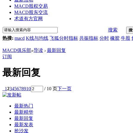
MACD股权交易
MACD股东交流
术道有方官网
搜索
搜
热搜:
macd
K线与均线
飞狐分时指标
共振指标
分时
橡胶
牛股
MACD俱乐部
»
导读
›
最新回复
订阅
最新回复
1
2
3
4
5
6
7
8
9
10
/ 10 页
下一页
最新热门
最新精华
最新回复
最新发表
抢沙发