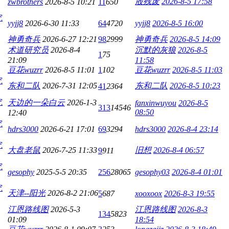
股残废
2026-8-5 17:58
zwbrothers
2026-8-5 10:21
11
650
究
yyjj8
2026-6-30 11:33
64
4720
yyjj8
2026-8-5 16:00
神勇奇兵
2026-6-27 12:21
98
2999
神勇奇兵
2026-8-5 14:09
术道研究员
2026-8-4
沉默的灰狼
2026-8-5
1
75
21:09
11:58
豆花wuzrr
2026-8-5 11:01
1
102
豆花wuzrr
2026-8-5 11:03
究
东和二队
2026-7-31 12:05
东和二队
2026-8-5 10:23
41
2364
究
天边的一朵白云
2026-1-3
fanxinwuyou
2026-8-5
313
14546
08:50
12:40
究
hdrs3000
2026-6-21 17:01
69
3294
hdrs3000
2026-8-4 23:14
究
大盘老鼠
2026-7-25 11:33
旧想
2026-8-4 06:57
9
911
究
gesophy
2025-5-5 20:35
256
28065
gesophy03
2026-8-4 01:01
究
天津--阳光
2026-8-2 21:06
5
687
xooxoox
2026-8-3 19:55
江恩路线图
2026-5-3
江恩路线图
2026-8-3
134
5823
01:09
18:54