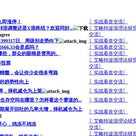
入即涨停！
〖实战看盘交流〗
Ⅱ浪调整还是X浪终结？欢迎同好..-
〖艾略特波浪理论研
交流〗
99317日、周级别走势向下
〖实战看盘交流〗
66.33会是底吗？
〖实战看盘交流〗
哪些，群众的眼睛是雪亮的。
〖实战看盘交流〗
〖艾略特波浪理论研
率投票
交流〗
精髓，会让你少走很多弯路
〖实战看盘交流〗
的趋势性向上
〖实战看盘交流〗
反弹，择机减仓为上策
〖实战看盘交流〗
存空间在哪里？怎样看这个赛道的...
〖实战看盘交流〗
近期展开回吐的几率大增，择机减仓为上
〖实战看盘交流〗
〖艾略特波浪理论研
开心，鸡冻不鸡冻
交流〗
〖艾略特波浪理论研