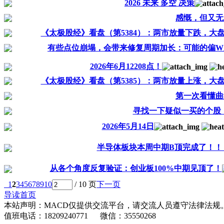
2026 未来 多空 决策
感慨，但又无
《太极股经》看盘（第5384）：两市放量下跌，大盘3
有些点位崩塌，会带来修复周期加长：可能的偏W
2026年6月12208点！
《太极股经》看盘（第5385）：两市放量上涨，大盘3
第一次看懂曲
寻找一下疑似一买的个股
2026年5月14日
半导体板块本周中期B顶完成了！！
从各个角度反复验证：创业板100%中期见顶了！
1
2
3
4
5
6
7
8
9
10
/ 10 页
下一页
导读首页
本站声明：MACD仅提供交流平台，请交流人员遵守法律法规
值班电话：18209240771 微信：35550268