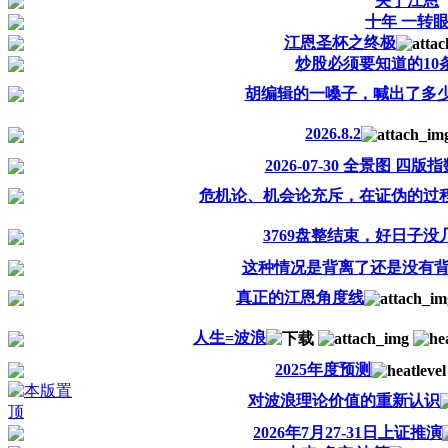
关于江恩
十年 一转
江恩圣杯之终极
炒股必须要知道的10
胡编辑的一嗓子，喊出了多
2026.8.2
2026-07-30 全景图 四版
危机论、机会论充斥，在证伪的过
3769盘整结束，好日子
这种情况是背离了还是没有
真正的江恩角度线
人生=波浪
2025年度预测
对波浪理论价值的重新认识
2026年7月27-31日上证推演