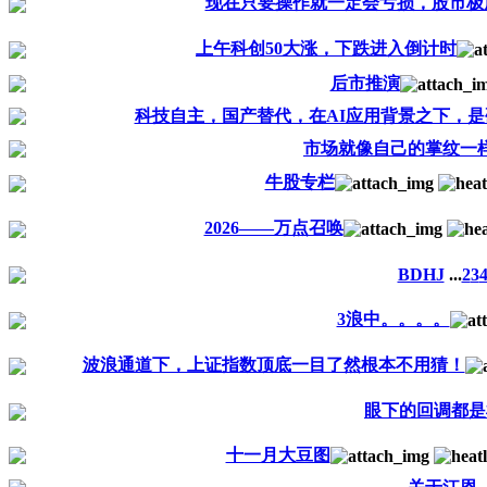
现在只要操作就一定会亏损，股市极
上午科创50大涨，下跌进入倒计时
后市推演
科技自主，国产替代，在AI应用背景之下，
市场就像自己的掌纹一
牛股专栏
2026——万点召唤
BDHJ
...
2
3
3浪中。。。。
波浪通道下，上证指数顶底一目了然根本不用猜！
眼下的回调都是
十一月大豆图