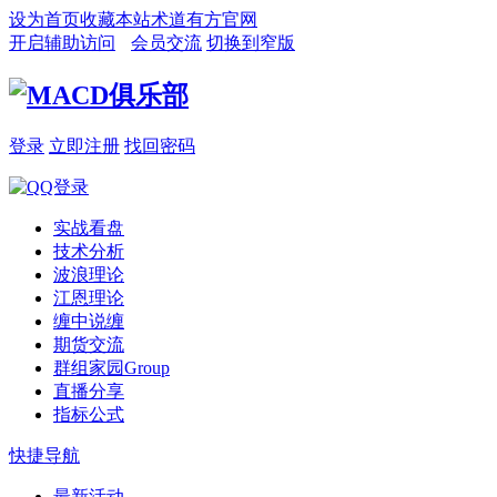
设为首页
收藏本站
术道有方官网
开启辅助访问
会员交流
切换到窄版
登录
立即注册
找回密码
实战看盘
技术分析
波浪理论
江恩理论
缠中说缠
期货交流
群组家园
Group
直播分享
指标公式
快捷导航
最新活动