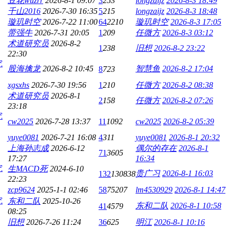
豆花wuzrr
2026-8-1 09:07
3
253
longzaijz
2026-8-3 18:49
千山2016
2026-7-30 16:35
5
215
longzaijz
2026-8-3 18:48
璇玑时空
2026-7-22 11:00
64
2210
璇玑时空
2026-8-3 17:05
带强牛
2026-7-31 20:05
1
209
任微方
2026-8-3 03:12
术道研究员
2026-8-2
1
238
旧想
2026-8-2 23:22
22:30
究
股海擒龙
2026-8-2 10:45
智慧鱼
2026-8-2 17:04
8
723
xgsxhs
2026-7-30 19:56
1
210
任微方
2026-8-2 08:38
术道研究员
2026-8-1
2
158
任微方
2026-8-2 07:26
23:18
究
cw2025
2026-7-28 13:37
11
1092
cw2025
2026-8-2 05:39
yuye0081
2026-7-21 16:08
4
311
yuye0081
2026-8-1 20:32
上海孙志成
2026-6-12
偶尔的存在
2026-8-1
71
3605
17:27
16:34
究
生MACD死
2024-6-10
贵广习
2026-8-1 16:03
132
130838
22:23
zcp9624
2025-1-1 02:46
58
75207
lm4530929
2026-8-1 14:47
究
东和二队
2025-10-26
东和二队
2026-8-1 10:58
41
4579
08:25
旧想
2026-7-26 11:24
36
625
明江
2026-8-1 10:16