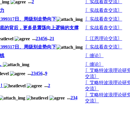
...
2
〖实战看盘交流〗
力
〖实战看盘交流〗
99317日、周级别走势向下
〖实战看盘交流〗
底的背后，更多是震荡向上逻辑的支撑
〖实战看盘交流〗
...
2
3
4
5
6
..
21
〖江恩理论交流〗
99317日、周级别走势向下
〖实战看盘交流〗
线
〖缠论〗
，
〖缠论〗
〖艾略特波浪理论研
...
2
3
4
5
6
..
9
交流〗
〖艾略特波浪理论研
！
...
2
交流〗
〖艾略特波浪理论研
...
2
3
4
交流〗
。