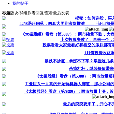
我的帖子
标题
版块/群组
作者
回复/查看
最后发表
揭秘：如何选股，买
4258遇压回落，两套大周期浪型推演 ——上证目前是
《太极股经》看盘（第5387）：两市缩量下跌，大盘3
上次投票失败了，再来一个，26
投票看看大家最看好和看空的版块都有
1月份投资收益
暴跌不抄底，暴涨不下车？掌握这几条
杀掉杠杆，继续价值带来
《太极股经》看盘（第5388）：两市放量
工业巨头一旦真的开始玩机器人赛道，那小公司的生
《太极股经》看盘（第5389）：两市放量上涨，
最后的突突要来了，开心不