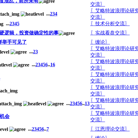
度混乱，前所未有
交流〗
〖艾略特波浪理论研
...
2
3
4
交流〗
...
2
3
4
5
〖技术分析交流〗
是硬逻辑，投资做确定性的事
〖实战看盘交流〗
样举手可见了
〖缠论〗
〖艾略特波浪理论研
...
2
3
交流〗
〖艾略特波浪理论研
...
2
3
4
5
6
..
16
交流〗
〖艾略特波浪理论研
4
交流〗
〖艾略特波浪理论研
交流〗
〖艾略特波浪理论研
...
2
3
4
5
6
..
13
交流〗
〖艾略特波浪理论研
机会
交流〗
...
2
3
4
5
6
..
7
〖江恩理论交流〗