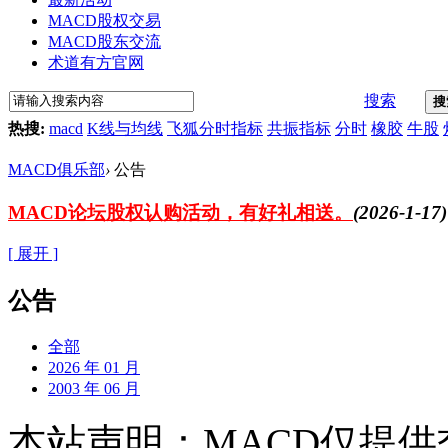
MACD股权交易
MACD股东交流
术道有方官网
搜索
搜
热搜:
macd
K线与均线
飞狐分时指标
共振指标
分时
橡胶
牛股
MACD俱乐部
›
公告
MACD论坛股权认购活动，有好礼相送。
(2026-1-17)
[ 展开 ]
公告
全部
2026 年 01 月
2003 年 06 月
本站声明：MACD仅提