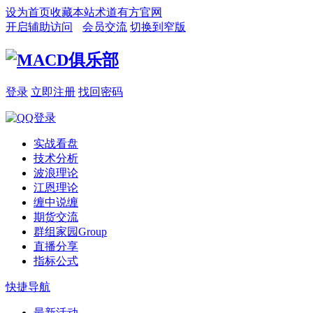
设为首页
收藏本站
术道有方官网
开启辅助访问
会员交流
切换到窄版
登录
立即注册
找回密码
实战看盘
技术分析
波浪理论
江恩理论
缠中说缠
期货交流
群组家园
Group
直播分享
指标公式
快捷导航
最新活动